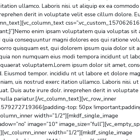
 itation ullamco. Laboris nisi. ut aliquip ex ea commod
nreprehen derit in voluptate velit esse cillum dolore. E
lumn_text][vc_column_text css=”.vc_custom_15706261
tant;}”]Nemo enim ipsam voluptatem quia voluptas sit 
ed quia consequuntur magni dolores eos qui ratione vo
orro quisquam est, qui dolorem ipsum quia dolor sit a
ed quia non numquam eius modi tempora incidunt ut lab
uaerat voluptatem.Lorem ipsum dolor sit amet, cons
sed. Eiusmod tempor. incididu nt ut labore et dolore ma
iam, uis nostrud exerc itation ullamco. Laboris nisi. ut
. Duis aute irure dolr. inreprehen derit in voluptate 
 nulla pariatur.[/vc_column_text][vc_row_inner
1579272719366{padding-top: 50px !important;paddin
c_column_inner width=”1/2″][mkdf_single_image
dow=”no” image=”10″ image_size=”full”][vc_empty_sp
r][vc_column_inner width=”1/2″][mkdf_single_image