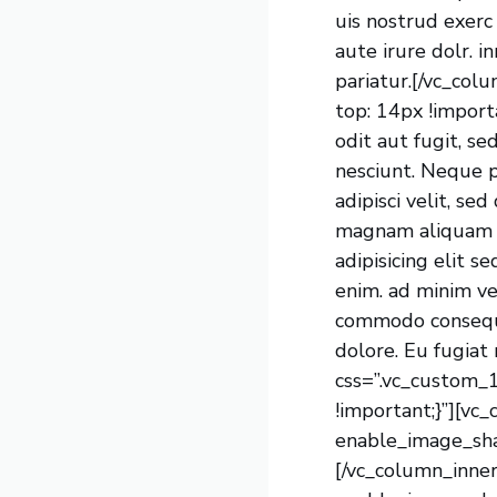
uis nostrud exerc
aute irure dolr. i
pariatur.[/vc_co
top: 14px !impor
odit aut fugit, s
nesciunt. Neque p
adipisci velit, s
magnam aliquam q
adipisicing elit 
enim. ad minim ven
commodo consequat
dolore. Eu fugiat
css=”.vc_custom_
!important;}”][v
enable_image_sha
[/vc_column_inne