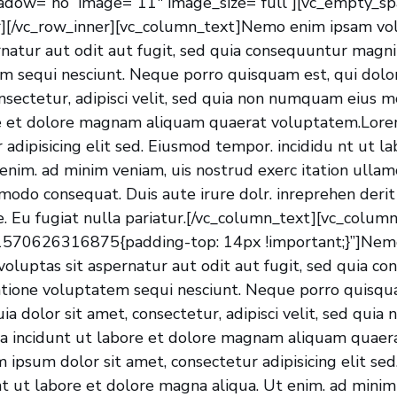
dow=”no” image=”11″ image_size=”full”][vc_empty_sp
r][/vc_row_inner][vc_column_text]Nemo enim ipsam vo
rnatur aut odit aut fugit, sed quia consequuntur magni
em sequi nesciunt. Neque porro quisquam est, qui dol
onsectetur, adipisci velit, sed quia non numquam eius 
re et dolore magnam aliquam quaerat voluptatem.Lore
 adipisicing elit sed. Eiusmod tempor. incididu nt ut l
nim. ad minim veniam, uis nostrud exerc itation ullamco
modo consequat. Duis aute irure dolr. inreprehen derit 
e. Eu fugiat nulla pariatur.[/vc_column_text][vc_colum
1570626316875{padding-top: 14px !important;}”]Nem
oluptas sit aspernatur aut odit aut fugit, sed quia c
atione voluptatem sequi nesciunt. Neque porro quisqu
a dolor sit amet, consectetur, adipisci velit, sed qu
a incidunt ut labore et dolore magnam aliquam quaer
ipsum dolor sit amet, consectetur adipisicing elit se
nt ut labore et dolore magna aliqua. Ut enim. ad minim