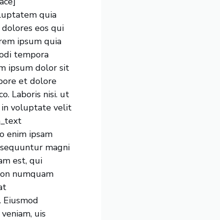
ace]
luptatem quia
 dolores eos qui
orem ipsum quia
modi tempora
m ipsum dolor sit
abore et dolore
. Laboris nisi. ut
in voluptate velit
n_text
o enim ipsam
onsequuntur magni
am est, qui
ia non numquam
at
d. Eiusmod
 veniam, uis