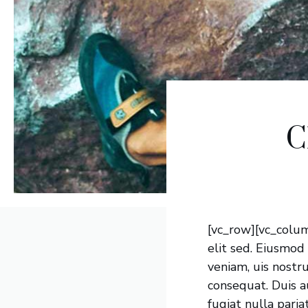
C
[vc_row][vc_colum
elit sed. Eiusmod
veniam, uis nostru
consequat. Duis au
fugiat nulla paria