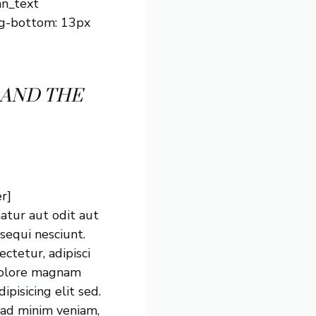
n_text
ng-bottom: 13px
 AND THE
r]
atur aut odit aut
sequi nesciunt.
ctetur, adipisci
 dolore magnam
pisicing elit sed.
 ad minim veniam,