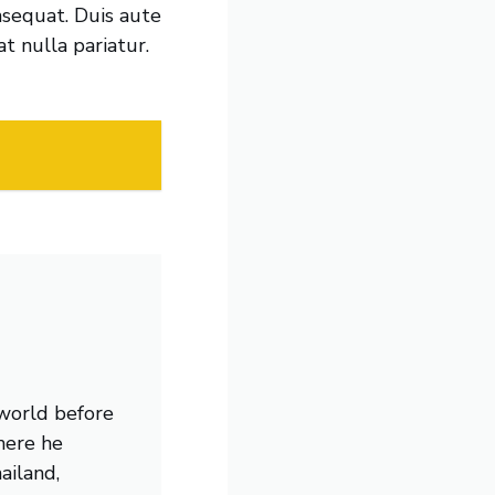
nsequat. Duis aute
at nulla pariatur.
 world before
here he
ailand,