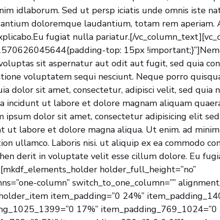
nim idlaborum. Sed ut persp iciatis unde omnis iste natu
antium doloremque laudantium, totam rem aperiam. A
explicabo.Eu fugiat nulla pariatur.[/vc_column_text][vc
1570626045644{padding-top: 15px !important;}”]Nem
oluptas sit aspernatur aut odit aut fugit, sed quia c
atione voluptatem sequi nesciunt. Neque porro quisqu
a dolor sit amet, consectetur, adipisci velit, sed qu
a incidunt ut labore et dolore magnam aliquam quaer
ipsum dolor sit amet, consectetur adipisicing elit se
nt ut labore et dolore magna aliqua. Ut enim. ad minim
tion ullamco. Laboris nisi. ut aliquip ex ea commodo co
ehen derit in voluptate velit esse cillum dolore. Eu fugi
][mkdf_elements_holder holder_full_height=”no”
ns=”one-column” switch_to_one_column=”” alignment
holder_item item_padding=”0 24%” item_padding_1
ing_1025_1399=”0 17%” item_padding_769_1024=”0