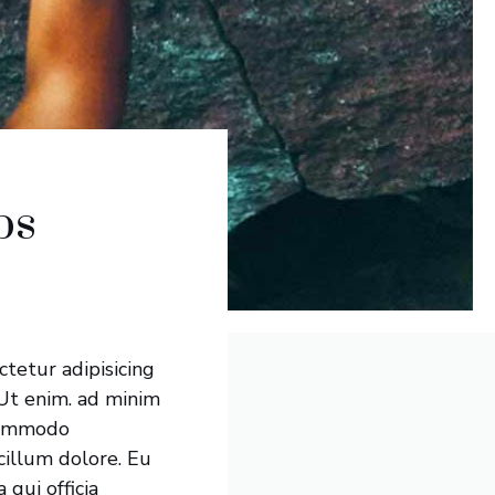
ps
tetur adipisicing
 Ut enim. ad minim
 commodo
 cillum dolore. Eu
 qui officia