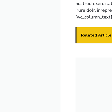
nostrud exerc ita
irure dolr. inrepr
[/vc_column_text]
Related Article