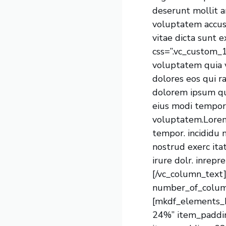
deserunt mollit a
voluptatem accus
vitae dicta sunt 
css=”.vc_custom_
voluptatem quia v
dolores eos qui r
dolorem ipsum qui
eius modi tempor
voluptatem.Lorem 
tempor. incididu 
nostrud exerc ita
irure dolr. inrepr
[/vc_column_text
number_of_colum
[mkdf_elements_
24%” item_padd