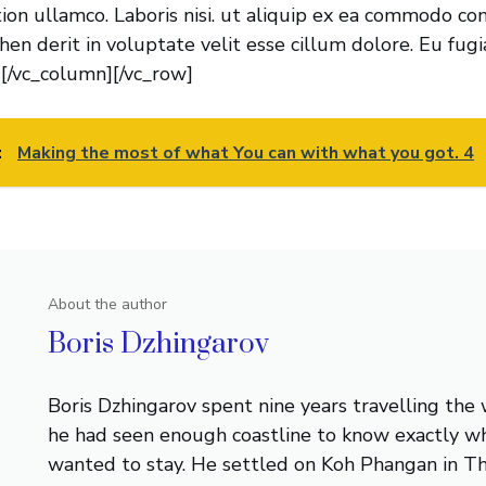
tion ullamco. Laboris nisi. ut aliquip ex ea commodo co
ehen derit in voluptate velit esse cillum dolore. Eu fugi
[/vc_column][/vc_row]
:
Making the most of what You can with what you got. 4
About the author
Boris Dzhingarov
Boris Dzhingarov spent nine years travelling the
he had seen enough coastline to know exactly w
wanted to stay. He settled on Koh Phangan in Th