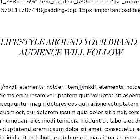
1_768=”0 5%” item_padding_680=”0 0 0 0″][vc_colum
_1579111787448{padding-top: 15px !important;paddi
 LIFESTYLE AROUND YOUR BRAND,
AUDIENCE WILL FOLLOW.
][/mkdf_elements_holder_item][/mkdf_elements_holde
Nemo enim ipsam voluptatem quia voluptas sit aspern
onsequuntur magni dolores eos qui ratione voluptatem 
uam est, qui dolorem ipsum quia dolor sit amet, conse
non numquam eius modi tempora incidunt ut labore et
oluptatem.Lorem ipsum dolor sit amet, consectetur adi
ncididu nt ut labore et dolore magna aliqua. Ut enim.