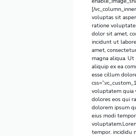
enable_image_sha
[/vc_column_inne
voluptas sit aspe
ratione voluptat
dolor sit amet, c
incidunt ut labo
amet, consectetur
magna aliqua. Ut e
aliquip ex ea com
esse cillum dolor
css=”.vc_custom_
voluptatem quia v
dolores eos qui r
dolorem ipsum qui
eius modi tempor
voluptatem.Lorem 
tempor. incididu 