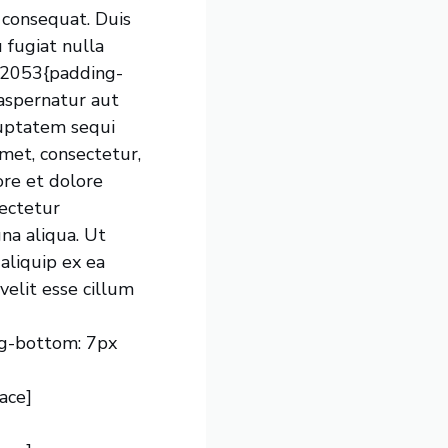
o consequat. Duis
u fugiat nulla
62053{padding-
aspernatur aut
luptatem sequi
met, consectetur,
ore et dolore
ectetur
gna aliqua. Ut
 aliquip ex ea
velit esse cillum
g-bottom: 7px
ace]