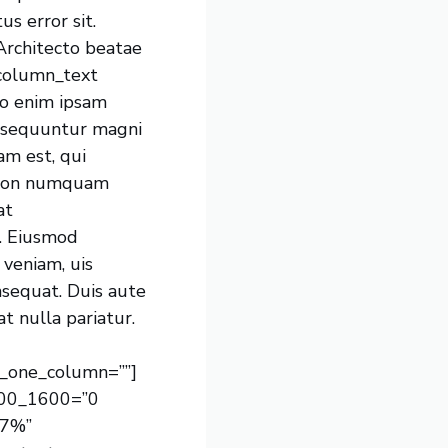
s error sit.
rchitecto beatae
_column_text
o enim ipsam
onsequuntur magni
am est, qui
ia non numquam
at
d. Eiusmod
 veniam, uis
nsequat. Duis aute
at nulla pariatur.
_one_column=””]
400_1600=”0
 7%”