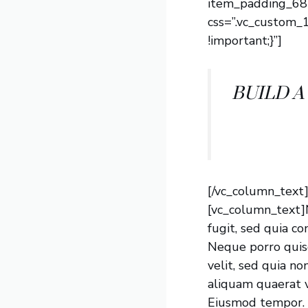
item_padding_68
css=”.vc_custom
!important;}”]
BUILD A
[/vc_column_text
[vc_column_text]
fugit, sed quia c
Neque porro quisq
velit, sed quia 
aliquam quaerat v
Eiusmod tempor. i