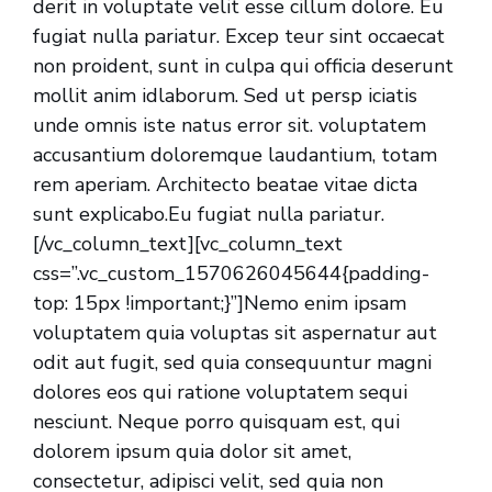
derit in voluptate velit esse cillum dolore. Eu
fugiat nulla pariatur. Excep teur sint occaecat
non proident, sunt in culpa qui officia deserunt
mollit anim idlaborum. Sed ut persp iciatis
unde omnis iste natus error sit. voluptatem
accusantium doloremque laudantium, totam
rem aperiam. Architecto beatae vitae dicta
sunt explicabo.Eu fugiat nulla pariatur.
[/vc_column_text][vc_column_text
css=”.vc_custom_1570626045644{padding-
top: 15px !important;}”]Nemo enim ipsam
voluptatem quia voluptas sit aspernatur aut
odit aut fugit, sed quia consequuntur magni
dolores eos qui ratione voluptatem sequi
nesciunt. Neque porro quisquam est, qui
dolorem ipsum quia dolor sit amet,
consectetur, adipisci velit, sed quia non