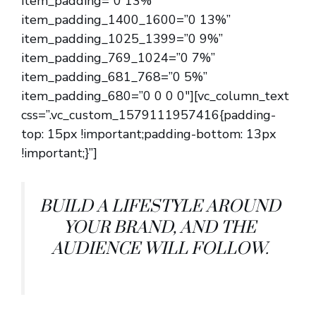
item_padding=”0 13%”
item_padding_1400_1600=”0 13%”
item_padding_1025_1399=”0 9%”
item_padding_769_1024=”0 7%”
item_padding_681_768=”0 5%”
item_padding_680=”0 0 0 0″][vc_column_text
css=”.vc_custom_1579111957416{padding-
top: 15px !important;padding-bottom: 13px
!important;}”]
BUILD A LIFESTYLE AROUND
YOUR BRAND, AND THE
AUDIENCE WILL FOLLOW.