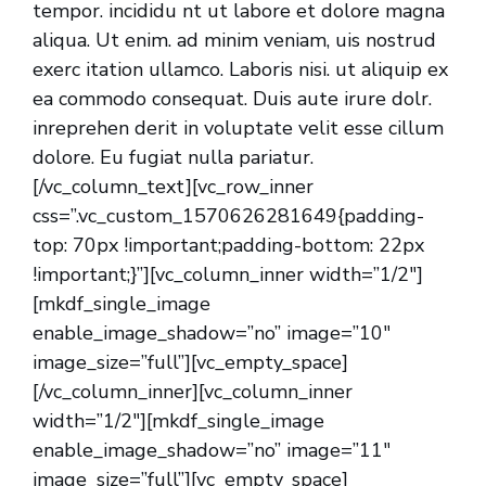
tempor. incididu nt ut labore et dolore magna
aliqua. Ut enim. ad minim veniam, uis nostrud
exerc itation ullamco. Laboris nisi. ut aliquip ex
ea commodo consequat. Duis aute irure dolr.
inreprehen derit in voluptate velit esse cillum
dolore. Eu fugiat nulla pariatur.
[/vc_column_text][vc_row_inner
css=”.vc_custom_1570626281649{padding-
top: 70px !important;padding-bottom: 22px
!important;}”][vc_column_inner width=”1/2″]
[mkdf_single_image
enable_image_shadow=”no” image=”10″
image_size=”full”][vc_empty_space]
[/vc_column_inner][vc_column_inner
width=”1/2″][mkdf_single_image
enable_image_shadow=”no” image=”11″
image_size=”full”][vc_empty_space]