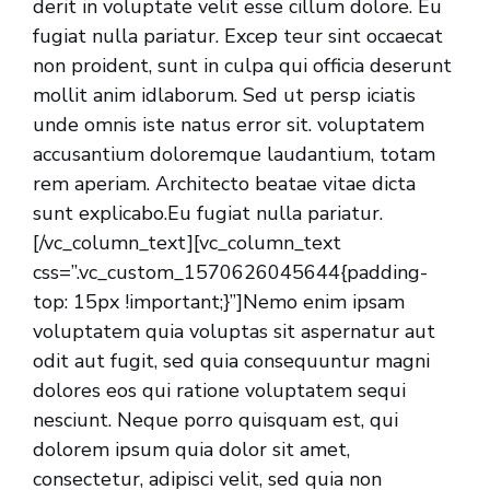
derit in voluptate velit esse cillum dolore. Eu
fugiat nulla pariatur. Excep teur sint occaecat
non proident, sunt in culpa qui officia deserunt
mollit anim idlaborum. Sed ut persp iciatis
unde omnis iste natus error sit. voluptatem
accusantium doloremque laudantium, totam
rem aperiam. Architecto beatae vitae dicta
sunt explicabo.Eu fugiat nulla pariatur.
[/vc_column_text][vc_column_text
css=”.vc_custom_1570626045644{padding-
top: 15px !important;}”]Nemo enim ipsam
voluptatem quia voluptas sit aspernatur aut
odit aut fugit, sed quia consequuntur magni
dolores eos qui ratione voluptatem sequi
nesciunt. Neque porro quisquam est, qui
dolorem ipsum quia dolor sit amet,
consectetur, adipisci velit, sed quia non