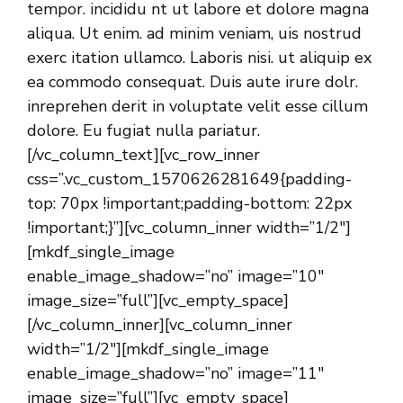
tempor. incididu nt ut labore et dolore magna
aliqua. Ut enim. ad minim veniam, uis nostrud
exerc itation ullamco. Laboris nisi. ut aliquip ex
ea commodo consequat. Duis aute irure dolr.
inreprehen derit in voluptate velit esse cillum
dolore. Eu fugiat nulla pariatur.
[/vc_column_text][vc_row_inner
css=”.vc_custom_1570626281649{padding-
top: 70px !important;padding-bottom: 22px
!important;}”][vc_column_inner width=”1/2″]
[mkdf_single_image
enable_image_shadow=”no” image=”10″
image_size=”full”][vc_empty_space]
[/vc_column_inner][vc_column_inner
width=”1/2″][mkdf_single_image
enable_image_shadow=”no” image=”11″
image_size=”full”][vc_empty_space]