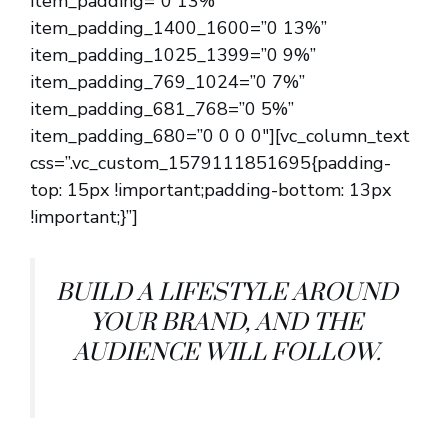
item_padding=”0 13%”
item_padding_1400_1600=”0 13%”
item_padding_1025_1399=”0 9%”
item_padding_769_1024=”0 7%”
item_padding_681_768=”0 5%”
item_padding_680=”0 0 0 0″][vc_column_text
css=”.vc_custom_1579111851695{padding-
top: 15px !important;padding-bottom: 13px
!important;}”]
BUILD A LIFESTYLE AROUND
YOUR BRAND, AND THE
AUDIENCE WILL FOLLOW.