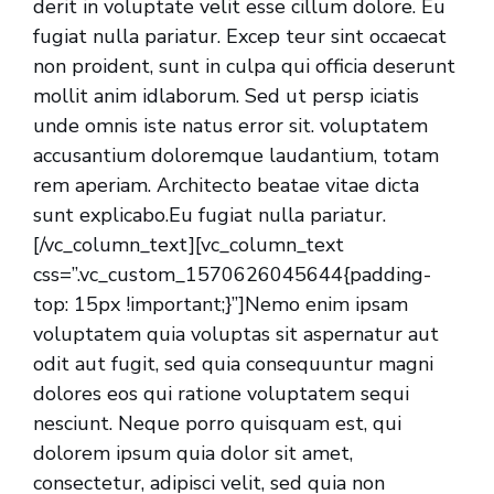
derit in voluptate velit esse cillum dolore. Eu
fugiat nulla pariatur. Excep teur sint occaecat
non proident, sunt in culpa qui officia deserunt
mollit anim idlaborum. Sed ut persp iciatis
unde omnis iste natus error sit. voluptatem
accusantium doloremque laudantium, totam
rem aperiam. Architecto beatae vitae dicta
sunt explicabo.Eu fugiat nulla pariatur.
[/vc_column_text][vc_column_text
css=”.vc_custom_1570626045644{padding-
top: 15px !important;}”]Nemo enim ipsam
voluptatem quia voluptas sit aspernatur aut
odit aut fugit, sed quia consequuntur magni
dolores eos qui ratione voluptatem sequi
nesciunt. Neque porro quisquam est, qui
dolorem ipsum quia dolor sit amet,
consectetur, adipisci velit, sed quia non