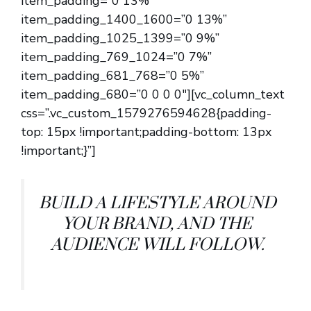
item_padding=”0 13%”
item_padding_1400_1600=”0 13%”
item_padding_1025_1399=”0 9%”
item_padding_769_1024=”0 7%”
item_padding_681_768=”0 5%”
item_padding_680=”0 0 0 0″][vc_column_text
css=”.vc_custom_1579276594628{padding-
top: 15px !important;padding-bottom: 13px
!important;}”]
BUILD A LIFESTYLE AROUND
YOUR BRAND, AND THE
AUDIENCE WILL FOLLOW.