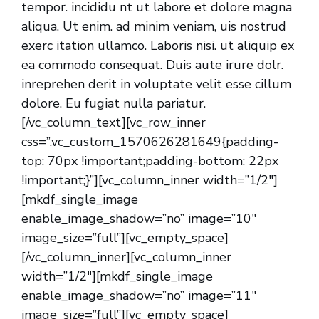
tempor. incididu nt ut labore et dolore magna
aliqua. Ut enim. ad minim veniam, uis nostrud
exerc itation ullamco. Laboris nisi. ut aliquip ex
ea commodo consequat. Duis aute irure dolr.
inreprehen derit in voluptate velit esse cillum
dolore. Eu fugiat nulla pariatur.
[/vc_column_text][vc_row_inner
css=”.vc_custom_1570626281649{padding-
top: 70px !important;padding-bottom: 22px
!important;}”][vc_column_inner width=”1/2″]
[mkdf_single_image
enable_image_shadow=”no” image=”10″
image_size=”full”][vc_empty_space]
[/vc_column_inner][vc_column_inner
width=”1/2″][mkdf_single_image
enable_image_shadow=”no” image=”11″
image_size=”full”][vc_empty_space]