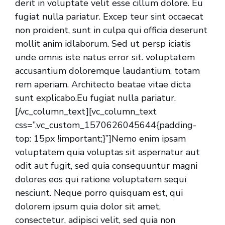
derit in voluptate velit esse cillum dolore. Eu
fugiat nulla pariatur. Excep teur sint occaecat
non proident, sunt in culpa qui officia deserunt
mollit anim idlaborum. Sed ut persp iciatis
unde omnis iste natus error sit. voluptatem
accusantium doloremque laudantium, totam
rem aperiam. Architecto beatae vitae dicta
sunt explicabo.Eu fugiat nulla pariatur.
[/vc_column_text][vc_column_text
css=”.vc_custom_1570626045644{padding-
top: 15px !important;}”]Nemo enim ipsam
voluptatem quia voluptas sit aspernatur aut
odit aut fugit, sed quia consequuntur magni
dolores eos qui ratione voluptatem sequi
nesciunt. Neque porro quisquam est, qui
dolorem ipsum quia dolor sit amet,
consectetur, adipisci velit, sed quia non