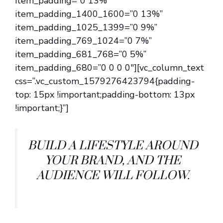
item_padding=”0 13%”
item_padding_1400_1600=”0 13%”
item_padding_1025_1399=”0 9%”
item_padding_769_1024=”0 7%”
item_padding_681_768=”0 5%”
item_padding_680=”0 0 0 0″][vc_column_text
css=”.vc_custom_1579276423794{padding-
top: 15px !important;padding-bottom: 13px
!important;}”]
BUILD A LIFESTYLE AROUND
YOUR BRAND, AND THE
AUDIENCE WILL FOLLOW.