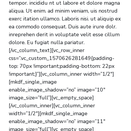
tempor. incididu nt ut labore et dolore magna
aliqua. Ut enim. ad minim veniam, uis nostrud
exerc itation ullamco. Laboris nisi. ut aliquip ex
ea commodo consequat. Duis aute irure dolr.
inreprehen derit in voluptate velit esse cillum
dolore. Eu fugiat nulla pariatur.
[/vc_column_text][vc_row_inner
css=”.vc_custom_1570626281649{padding-
top: 70px !important;padding-bottom: 22px
!important;}”][vc_column_inner width=”1/2″]
[mkdf_single_image
enable_image_shadow=”no” image=”10″
image_size=”full”][vc_empty_space]
[/vc_column_inner][vc_column_inner
width=”1/2″][mkdf_single_image
enable_image_shadow=”no” image=”11″
image_size=”full”][vc_empty_space]